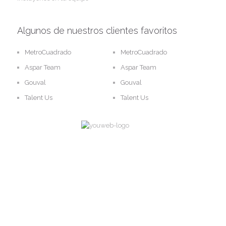
Algunos de nuestros clientes favoritos
MetroCuadrado
MetroCuadrado
Aspar Team
Aspar Team
Gouval
Gouval
Talent Us
Talent Us